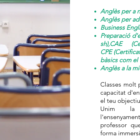
Anglès per a n
Anglès per adu
Business Engl
Preparació d'e
sh),CAE (C
CPE (Certifica
bàsics com el
Anglès a la mi
Classes molt p
capacitat d'e
el teu objectiu
Unim la
l'ensenyamen
professor qu
forma immersi