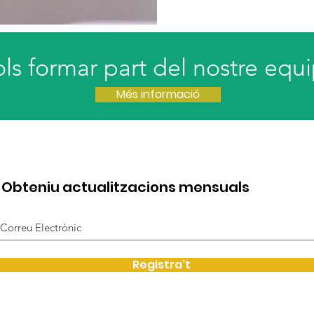
ols formar part del nostre equ
Més informació
Obteniu actualitzacions mensuals
Registra't