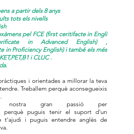
ens a partir dels 8 anys
lts tots els nivells
ish
xàmens pel FCE (first ceritifacte in Engli
erificate in Advanced English) ,
te in Proficiency English) i també els més
 KET,PET,B1 i CLUC .
da.
ràctiques i orientades a millorar la teva
ntendre. Treballem perquè aconsegueixis
.
 nostra gran passió per
t perquè puguis tenir el suport d'un
e t'ajudi i puguis entendre anglès de
va.