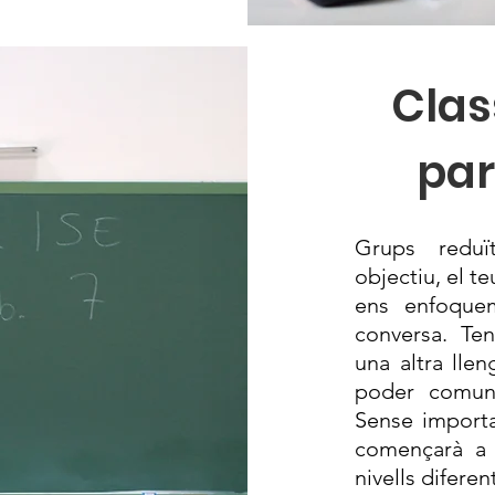
Clas
par
Grups reduï
objectiu, el te
ens enfoquem
conversa. Te
una altra llen
poder comuni
Sense importa
començarà a p
nivells diferen