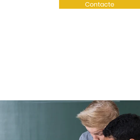
Contacte
i
Qui som?
Contacte
culars