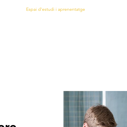
Casals
Espai d'estudi i aprenentatge
Projecte d'estud
ses per parti
i grups