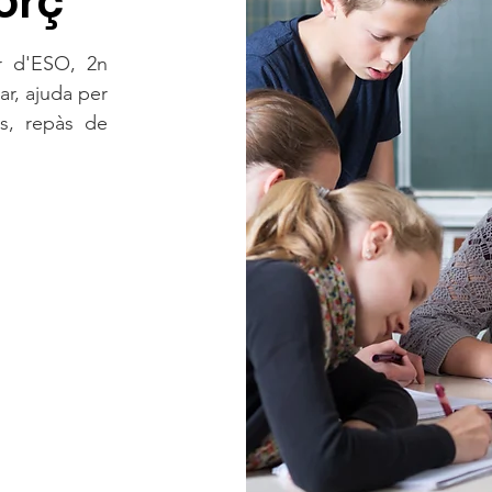
orç
r d'ESO, 2n
ar, ajuda per
s, repàs de