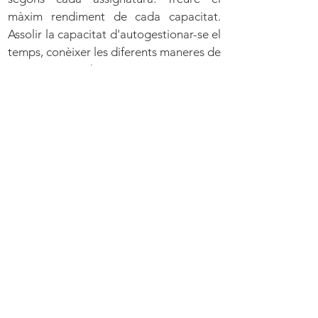
màxim rendiment de cada capacitat.
Assolir la capacitat d'autogestionar-se el
temps, conèixer les diferents maneres de
sintetitzar els temes (resums,
esquemes...).
Vols formar part
del nostre
equip?
Més informació